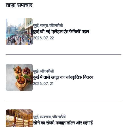
ताज़ा समाचार
यूएई, यात्रा, जीवनशैली
दुबई की नई 'फ्रेंड्स एंड फैमिली' पहल
2026. 07. 22
यूएई, जीवनशैली
दुबई में ताज़े खजूर का सांस्कृतिक वितरण
2026. 07. 21
यूएई, व्यवसाय, जीवनशैली
सोने का संघर्ष: मजबूत डॉलर और महंगाई