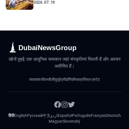
2026. 07. 19
DubaiNewsGroup
खोजें दुबई: एक आधुनिक चमत्कार जहां संस्कृतियां मिलती हैं और अवसर
असीमित हैं।
व्यवसाय
जीवनशैली
यूएई
प्रौद्योगिकी
यात्रा
रियल एस्टेट
हिंदी
English
Русский
中文
اردو
Español
Português
Français
Deutsch
Magyar
Slovenský