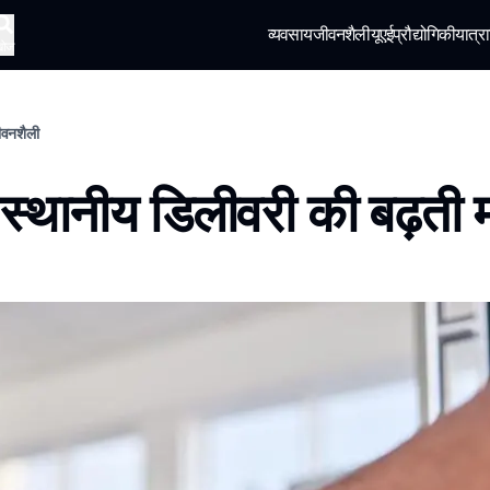
व्यवसाय
जीवनशैली
यूएई
प्रौद्योगिकी
यात्रा
खोज
जीवनशैली
ं स्थानीय डिलीवरी की बढ़ती म