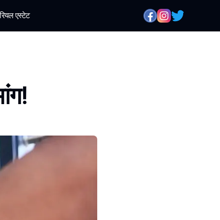
रियल एस्टेट
ांग!