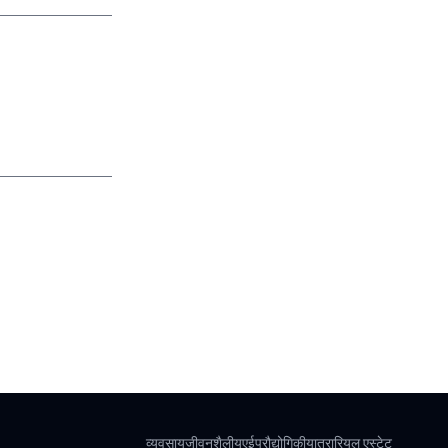
व्यवसाय
जीवनशैली
यूएई
प्रौद्योगिकी
यात्रा
रियल एस्टेट