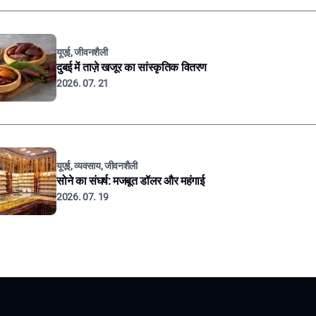
यूएई, जीवनशैली
दुबई में ताज़े खजूर का सांस्कृतिक वितरण
2026. 07. 21
यूएई, व्यवसाय, जीवनशैली
सोने का संघर्ष: मजबूत डॉलर और महंगाई
2026. 07. 19