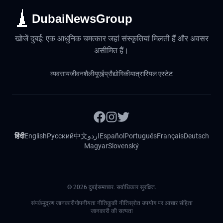
DubaiNewsGroup
खोजें दुबई: एक आधुनिक चमत्कार जहां संस्कृतियां मिलती हैं और अवसर
असीमित हैं।
व्यवसाय
जीवनशैली
यूएई
प्रौद्योगिकी
यात्रा
रियल एस्टेट
हिंदी
English
Русский
中文
اردو
Español
Português
Français
Deutsch
Magyar
Slovenský
©
2026
दुबईसमाचार. सर्वाधिकार सुरक्षित.
संपर्क
मुद्रण जानकारी
गोपनीयता नीति
कुकी नीति
स्रोत उपयोग पर आचार संहिता
जानकारी की सत्यता