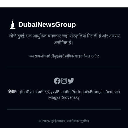
DubaiNewsGroup
खोजें दुबई: एक आधुनिक चमत्कार जहां संस्कृतियां मिलती हैं और अवसर
असीमित हैं।
व्यवसाय
जीवनशैली
यूएई
प्रौद्योगिकी
यात्रा
रियल एस्टेट
हिंदी
English
Русский
中文
اردو
Español
Português
Français
Deutsch
Magyar
Slovenský
©
2026
दुबईसमाचार. सर्वाधिकार सुरक्षित.