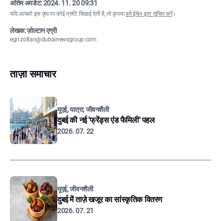
अंतिम अपडेट:
2024. 11. 20 09:31
यदि आपको इस पृष्ठ पर कोई त्रुटि दिखाई देती है, तो कृपया
हमें ईमेल द्वारा सूचित करें
।
लेखक: ज़ोल्टान एग्री
egri.zoltan@dubainewsgroup.com
ताज़ा समाचार
यूएई, यात्रा, जीवनशैली
दुबई की नई 'फ्रेंड्स एंड फैमिली' पहल
2026. 07. 22
यूएई, जीवनशैली
दुबई में ताज़े खजूर का सांस्कृतिक वितरण
2026. 07. 21