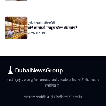
यूएई, व्यवसाय, जीवनशैली
सोने का संघर्ष: मजबूत डॉलर और महंगाई
2026. 07. 19
DubaiNewsGroup
खोजें दुबई: एक आधुनिक चमत्कार जहां संस्कृतियां मिलती हैं और अवसर
असीमित हैं।
व्यवसाय
जीवनशैली
यूएई
प्रौद्योगिकी
यात्रा
रियल एस्टेट