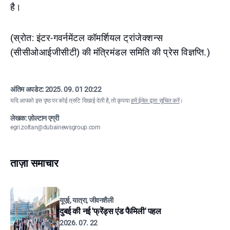
है।
(स्रोत: इंटर-गवर्नमेंटल कॉमर्शियल ट्रांजेक्शन्स
(सीसीओआईजीसीटी) की मंत्रिमंडल समिति की प्रेस विज्ञप्ति.)
अंतिम अपडेट:
2025. 09. 01 20:22
यदि आपको इस पृष्ठ पर कोई त्रुटि दिखाई देती है, तो कृपया
हमें ईमेल द्वारा सूचित करें
।
लेखक: ज़ोल्टान एग्री
egri.zoltan@dubainewsgroup.com
ताज़ा समाचार
यूएई, यात्रा, जीवनशैली
दुबई की नई 'फ्रेंड्स एंड फैमिली' पहल
2026. 07. 22