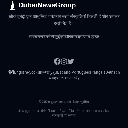
DubaiNewsGroup
खोजें दुबई: एक आधुनिक चमत्कार जहां संस्कृतियां मिलती हैं और अवसर
असीमित हैं।
व्यवसाय
जीवनशैली
यूएई
प्रौद्योगिकी
यात्रा
रियल एस्टेट
हिंदी
English
Русский
中文
اردو
Español
Português
Français
Deutsch
Magyar
Slovenský
©
2026
दुबईसमाचार. सर्वाधिकार सुरक्षित.
संपर्क
मुद्रण जानकारी
गोपनीयता नीति
कुकी नीति
स्रोत उपयोग पर आचार संहिता
जानकारी की सत्यता