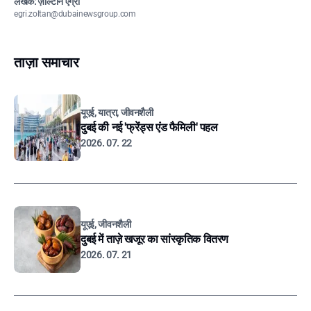
लेखक: ज़ोल्टान एग्री
egri.zoltan@dubainewsgroup.com
ताज़ा समाचार
यूएई, यात्रा, जीवनशैली
दुबई की नई 'फ्रेंड्स एंड फैमिली' पहल
2026. 07. 22
यूएई, जीवनशैली
दुबई में ताज़े खजूर का सांस्कृतिक वितरण
2026. 07. 21