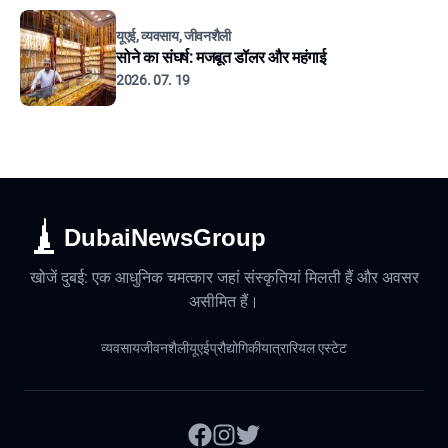
यूएई, व्यवसाय, जीवनशैली
सोने का संघर्ष: मजबूत डॉलर और महंगाई
2026. 07. 19
DubaiNewsGroup
खोजें दुबई: एक आधुनिक चमत्कार जहां संस्कृतियां मिलती हैं और अवसर
असीमित हैं।
व्यवसाय
जीवनशैली
यूएई
प्रौद्योगिकी
यात्रा
रियल एस्टेट