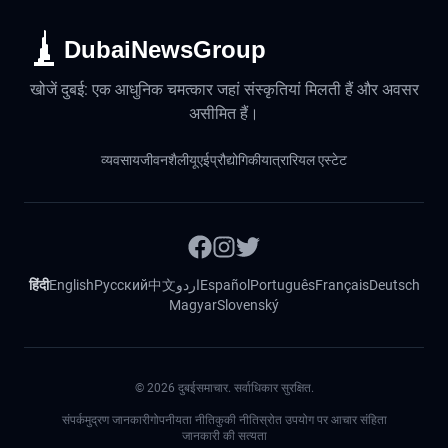
DubaiNewsGroup
खोजें दुबई: एक आधुनिक चमत्कार जहां संस्कृतियां मिलती हैं और अवसर
असीमित हैं।
व्यवसाय
जीवनशैली
यूएई
प्रौद्योगिकी
यात्रा
रियल एस्टेट
हिंदी
English
Русский
中文
اردو
Español
Português
Français
Deutsch
Magyar
Slovenský
©
2026
दुबईसमाचार. सर्वाधिकार सुरक्षित.
संपर्क
मुद्रण जानकारी
गोपनीयता नीति
कुकी नीति
स्रोत उपयोग पर आचार संहिता
जानकारी की सत्यता