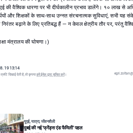
यूएई की वैश्विक धारणा पर भी दीर्घकालीन प्रभाव डालेंगे। १० लाख से अध
्थियों और शिक्षकों के साथ-साथ उन्नत संरचनात्मक सुविधाएं, सभी यह संके
 निरंतर बढ़ाने के लिए प्रतिबद्ध हैं — न केवल क्षेत्रीय तौर पर, परंतु वै
शिक्षा मंत्रालय की घोषणा।)
8. 19 13:14
egri.zolta
्रुटि दिखाई देती है, तो कृपया
हमें ईमेल द्वारा सूचित करें
।
यूएई, यात्रा, जीवनशैली
दुबई की नई 'फ्रेंड्स एंड फैमिली' पहल