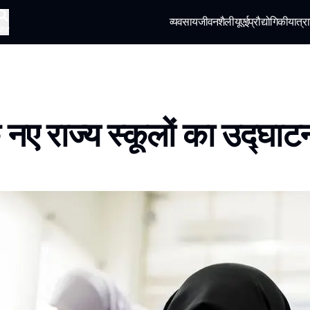
व्यवसाय
जीवनशैली
यूएई
प्रौद्योगिकी
यात्रा
खोज
े नए राज्य स्कूलों का उद्घाट