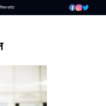
रियल एस्टेट
न