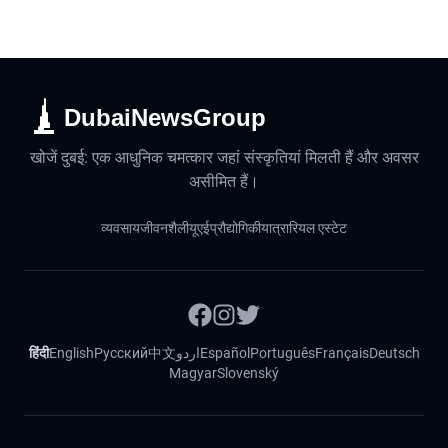
DubaiNewsGroup
खोजें दुबई: एक आधुनिक चमत्कार जहां संस्कृतियां मिलती हैं और अवसर
असीमित हैं।
व्यवसाय
जीवनशैली
यूएई
प्रौद्योगिकी
यात्रा
रियल एस्टेट
हिंदी
English
Русский
中文
اردو
Español
Português
Français
Deutsch
Magyar
Slovenský