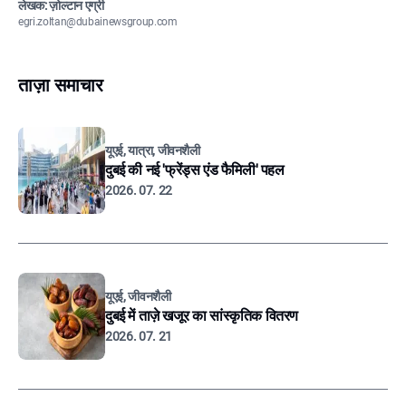
लेखक: ज़ोल्टान एग्री
egri.zoltan@dubainewsgroup.com
ताज़ा समाचार
यूएई, यात्रा, जीवनशैली
दुबई की नई 'फ्रेंड्स एंड फैमिली' पहल
2026. 07. 22
यूएई, जीवनशैली
दुबई में ताज़े खजूर का सांस्कृतिक वितरण
2026. 07. 21