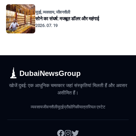
यूएई, व्यवसाय, जीवनशैली
सोने का संघर्ष: मजबूत डॉलर और महंगाई
2026. 07. 19
DubaiNewsGroup
खोजें दुबई: एक आधुनिक चमत्कार जहां संस्कृतियां मिलती हैं और अवसर
असीमित हैं।
व्यवसाय
जीवनशैली
यूएई
प्रौद्योगिकी
यात्रा
रियल एस्टेट