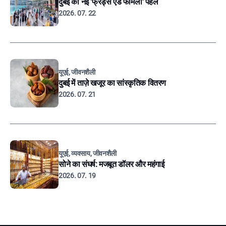
दुबई की नई 'फ्रेंड्स एंड फैमिली' पहल
2026. 07. 22
यूएई, जीवनशैली
दुबई में ताज़े खजूर का सांस्कृतिक वितरण
2026. 07. 21
यूएई, व्यवसाय, जीवनशैली
सोने का संघर्ष: मजबूत डॉलर और महंगाई
2026. 07. 19