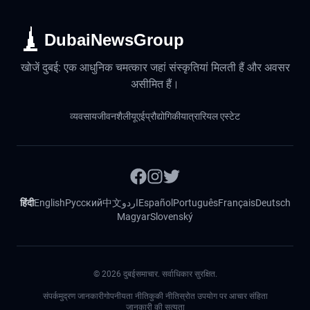
DubaiNewsGroup
खोजें दुबई: एक आधुनिक चमत्कार जहां संस्कृतियां मिलती हैं और अवसर
असीमित हैं।
व्यवसाय
जीवनशैली
यूएई
प्रौद्योगिकी
यात्रा
रियल एस्टेट
हिंदी
English
Русский
中文
اردو
Español
Português
Français
Deutsch
Magyar
Slovenský
©
2026
दुबईसमाचार. सर्वाधिकार सुरक्षित.
संपर्क
मुद्रण जानकारी
गोपनीयता नीति
कुकी नीति
स्रोत उपयोग पर आचार संहिता
जानकारी की सत्यता