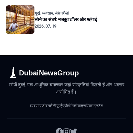
यूएई, व्यवसाय, जीवनशैली
सोने का संघर्ष: मजबूत डॉलर और महंगाई
2026. 07. 19
DubaiNewsGroup
खोजें दुबई: एक आधुनिक चमत्कार जहां संस्कृतियां मिलती हैं और अवसर
असीमित हैं।
व्यवसाय
जीवनशैली
यूएई
प्रौद्योगिकी
यात्रा
रियल एस्टेट