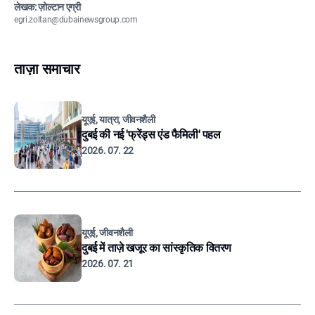
लेखक: ज़ोल्टान एग्री
egri.zoltan@dubainewsgroup.com
ताज़ा समाचार
यूएई, यात्रा, जीवनशैली
दुबई की नई 'फ्रेंड्स एंड फैमिली' पहल
2026. 07. 22
यूएई, जीवनशैली
दुबई में ताज़े खजूर का सांस्कृतिक वितरण
2026. 07. 21