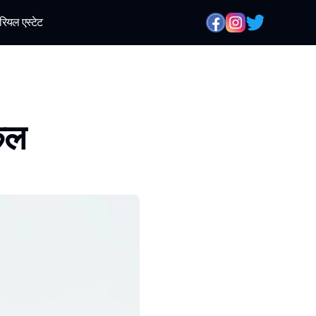
रियल एस्टेट
केल