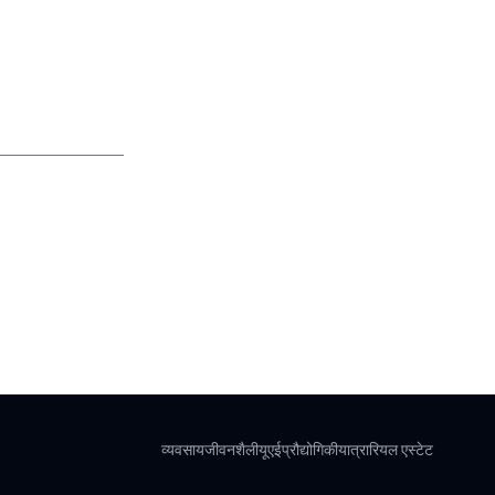
व्यवसाय
जीवनशैली
यूएई
प्रौद्योगिकी
यात्रा
रियल एस्टेट