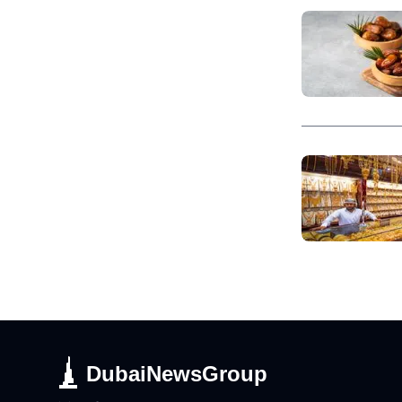
DubaiNewsGroup