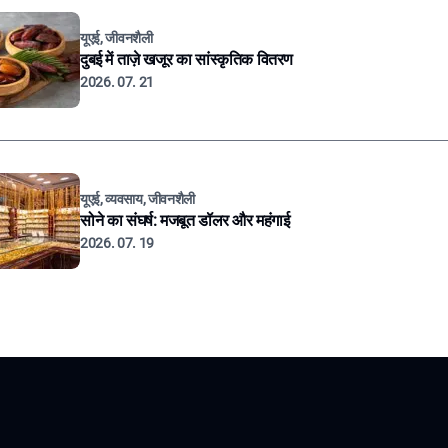
यूएई, जीवनशैली
दुबई में ताज़े खजूर का सांस्कृतिक वितरण
2026. 07. 21
यूएई, व्यवसाय, जीवनशैली
सोने का संघर्ष: मजबूत डॉलर और महंगाई
2026. 07. 19