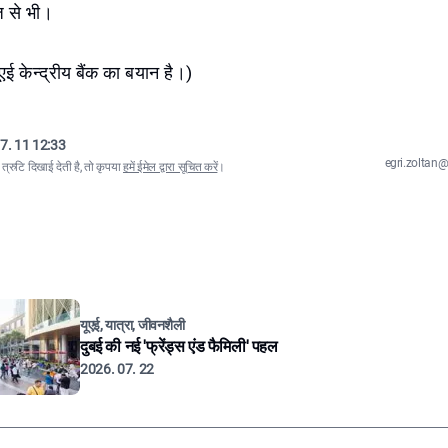
ाज से भी।
एई केन्द्रीय बैंक का बयान है।)
7. 11 12:33
egri.zolta
्रुटि दिखाई देती है, तो कृपया
हमें ईमेल द्वारा सूचित करें
।
यूएई, यात्रा, जीवनशैली
दुबई की नई 'फ्रेंड्स एंड फैमिली' पहल
2026. 07. 22