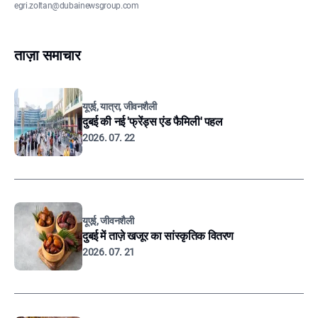
egri.zoltan@dubainewsgroup.com
ताज़ा समाचार
यूएई, यात्रा, जीवनशैली
दुबई की नई 'फ्रेंड्स एंड फैमिली' पहल
2026. 07. 22
यूएई, जीवनशैली
दुबई में ताज़े खजूर का सांस्कृतिक वितरण
2026. 07. 21