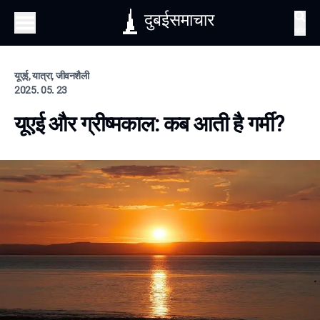
दुबईसमाचार
खोज
यूएई, यात्रा, जीवनशैली
2025. 05. 23
यूएई और ग्रीष्मकाल: कब आती है गर्मी?