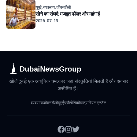
यूएई, व्यवसाय, जीवनशैली
सोने का संघर्ष: मजबूत डॉलर और महंगाई
2026. 07. 19
DubaiNewsGroup
खोजें दुबई: एक आधुनिक चमत्कार जहां संस्कृतियां मिलती हैं और अवसर
असीमित हैं।
व्यवसाय
जीवनशैली
यूएई
प्रौद्योगिकी
यात्रा
रियल एस्टेट