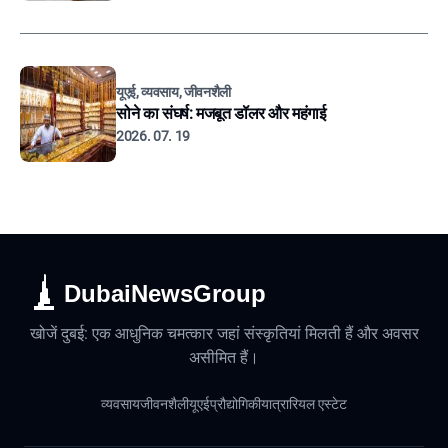
यूएई, व्यवसाय, जीवनशैली
सोने का संघर्ष: मजबूत डॉलर और महंगाई
2026. 07. 19
DubaiNewsGroup
खोजें दुबई: एक आधुनिक चमत्कार जहां संस्कृतियां मिलती हैं और अवसर
असीमित हैं।
व्यवसाय
जीवनशैली
यूएई
प्रौद्योगिकी
यात्रा
रियल एस्टेट