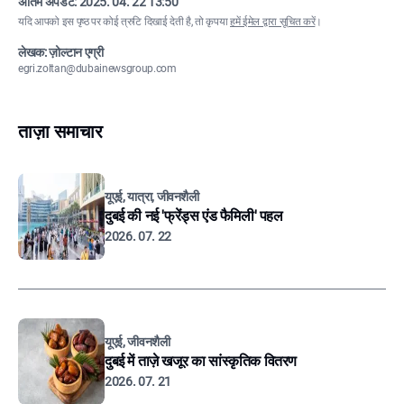
अंतिम अपडेट:
2025. 04. 22 13:50
यदि आपको इस पृष्ठ पर कोई त्रुटि दिखाई देती है, तो कृपया
हमें ईमेल द्वारा सूचित करें
।
लेखक: ज़ोल्टान एग्री
egri.zoltan@dubainewsgroup.com
ताज़ा समाचार
यूएई, यात्रा, जीवनशैली
दुबई की नई 'फ्रेंड्स एंड फैमिली' पहल
2026. 07. 22
यूएई, जीवनशैली
दुबई में ताज़े खजूर का सांस्कृतिक वितरण
2026. 07. 21