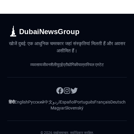
DubaiNewsGroup
खोजें दुबई: एक आधुनिक चमत्कार जहां संस्कृतियां मिलती हैं और अवसर
असीमित हैं।
व्यवसाय
जीवनशैली
यूएई
प्रौद्योगिकी
यात्रा
रियल एस्टेट
हिंदी
English
Русский
中文
اردو
Español
Português
Français
Deutsch
Magyar
Slovenský
©
2026
दुबईसमाचार. सर्वाधिकार सुरक्षित.