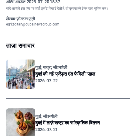
अंतिम अपडेट:
2025. 07. 20 18:37
यदि आपको इस पृष्ठ पर कोई त्रुटि दिखाई देती है, तो कृपया
हमें ईमेल द्वारा सूचित करें
।
लेखक: ज़ोल्टान एग्री
egri.zoltan@dubainewsgroup.com
ताज़ा समाचार
यूएई, यात्रा, जीवनशैली
दुबई की नई 'फ्रेंड्स एंड फैमिली' पहल
2026. 07. 22
यूएई, जीवनशैली
दुबई में ताज़े खजूर का सांस्कृतिक वितरण
2026. 07. 21