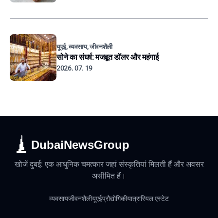
यूएई, व्यवसाय, जीवनशैली
सोने का संघर्ष: मजबूत डॉलर और महंगाई
2026. 07. 19
DubaiNewsGroup
खोजें दुबई: एक आधुनिक चमत्कार जहां संस्कृतियां मिलती हैं और अवसर
असीमित हैं।
व्यवसाय
जीवनशैली
यूएई
प्रौद्योगिकी
यात्रा
रियल एस्टेट