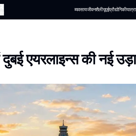
व्यवसाय
जीवनशैली
यूएई
प्रौद्योगिकी
यात्रा
खोज
ें दुबई एयरलाइन्स की नई उड़ान