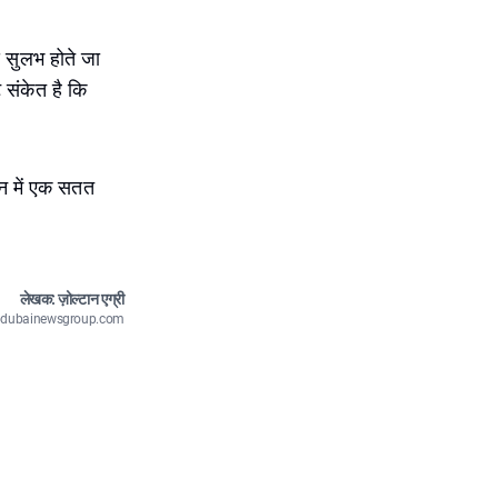
े सुलभ होते जा
 संकेत है कि
ानन में एक सतत
लेखक: ज़ोल्टान एग्री
n@dubainewsgroup.com