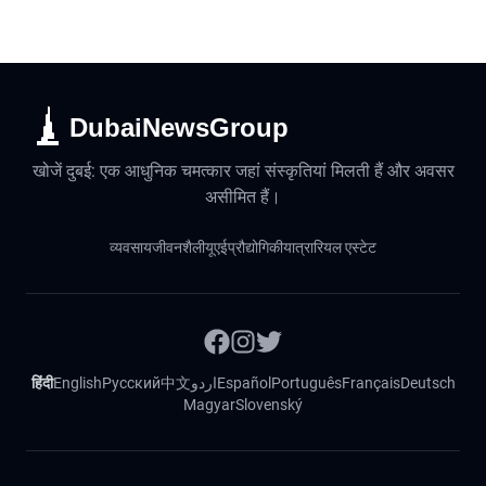
DubaiNewsGroup
खोजें दुबई: एक आधुनिक चमत्कार जहां संस्कृतियां मिलती हैं और अवसर
असीमित हैं।
व्यवसाय
जीवनशैली
यूएई
प्रौद्योगिकी
यात्रा
रियल एस्टेट
हिंदी
English
Русский
中文
اردو
Español
Português
Français
Deutsch
Magyar
Slovenský