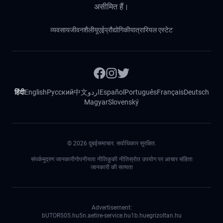
असीमित हैं।
व्यवसाय
जीवनशैली
यूएई
प्रौद्योगिकी
यात्रा
रियल एस्टेट
हिंदी
English
Русский
中文
اردو
Español
Português
Français
Deutsch
Magyar
Slovenský
©
2026
दुबईसमाचार. सर्वाधिकार सुरक्षित.
संपर्क
मुद्रण जानकारी
गोपनीयता नीति
कुकी नीति
स्रोत उपयोग पर आचार संहिता
जानकारी की सत्यता
Advertisement:
bUTOR5
05.hu
5n.ae
tire-service.hu
1b.hu
egrizoltan.hu