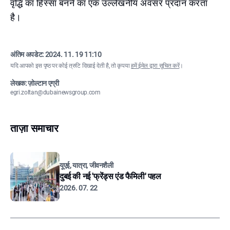
वृद्धि का हिस्सा बनने का एक उल्लेखनीय अवसर प्रदान करता
है।
अंतिम अपडेट:
2024. 11. 19 11:10
यदि आपको इस पृष्ठ पर कोई त्रुटि दिखाई देती है, तो कृपया
हमें ईमेल द्वारा सूचित करें
।
लेखक: ज़ोल्टान एग्री
egri.zoltan@dubainewsgroup.com
ताज़ा समाचार
यूएई, यात्रा, जीवनशैली
दुबई की नई 'फ्रेंड्स एंड फैमिली' पहल
2026. 07. 22