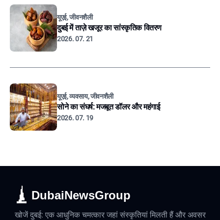
यूएई, जीवनशैली
दुबई में ताज़े खजूर का सांस्कृतिक वितरण
2026. 07. 21
यूएई, व्यवसाय, जीवनशैली
सोने का संघर्ष: मजबूत डॉलर और महंगाई
2026. 07. 19
DubaiNewsGroup
खोजें दुबई: एक आधुनिक चमत्कार जहां संस्कृतियां मिलती हैं और अवसर