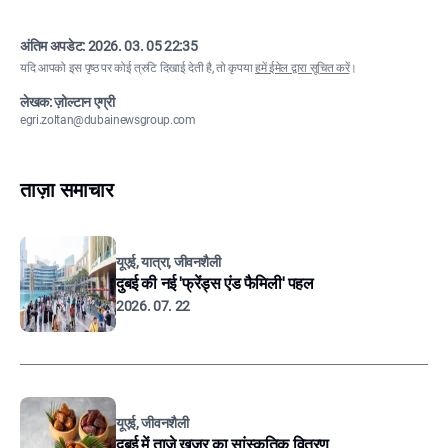
अंतिम अपडेट:
2026. 03. 05 22:35
यदि आपको इस पृष्ठ पर कोई त्रुटि दिखाई देती है, तो कृपया
हमें ईमेल द्वारा सूचित करें
।
लेखक: ज़ोल्टान एग्री
egri.zoltan@dubainewsgroup.com
ताज़ा समाचार
यूएई, यात्रा, जीवनशैली
दुबई की नई 'फ्रेंड्स एंड फैमिली' पहल
2026. 07. 22
यूएई, जीवनशैली
दुबई में ताज़े खजूर का सांस्कृतिक वितरण