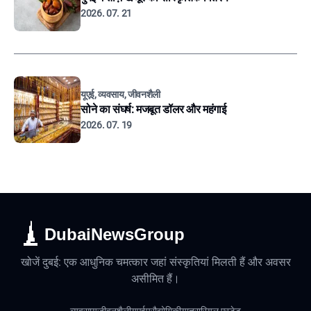
2026. 07. 21
यूएई, व्यवसाय, जीवनशैली
सोने का संघर्ष: मजबूत डॉलर और महंगाई
2026. 07. 19
DubaiNewsGroup
खोजें दुबई: एक आधुनिक चमत्कार जहां संस्कृतियां मिलती हैं और अवसर
असीमित हैं।