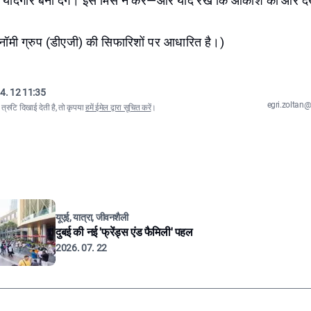
 यादगार बना देंगे। इसे मिस न करें—और याद रखें कि आकाश की ओर दे
ोनॉमी ग्रुप (डीएजी) की सिफारिशों पर आधारित है।)
4. 12 11:35
egri.zolta
्रुटि दिखाई देती है, तो कृपया
हमें ईमेल द्वारा सूचित करें
।
यूएई, यात्रा, जीवनशैली
दुबई की नई 'फ्रेंड्स एंड फैमिली' पहल
2026. 07. 22