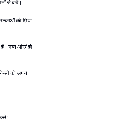
तों से बचें।
 उल्काओं को छिपा
हैं—नग्न आंखें ही
तो किसी को अपने
रें: