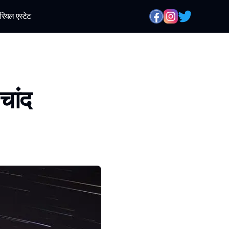
रियल एस्टेट
चांद