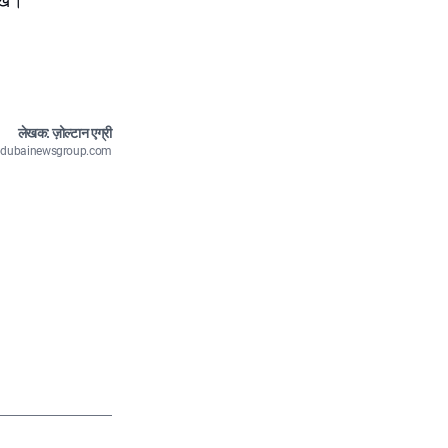
खें।
लेखक: ज़ोल्टान एग्री
n@dubainewsgroup.com