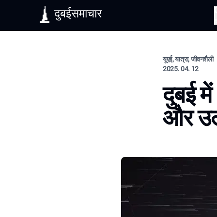
दुबईसमाचार
यूएई, यात्रा, जीवनशैली
2025. 04. 12
दुबई म
और उल