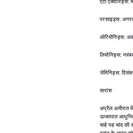
एटा एक्वारिड्स: 
परसाइड्स: अगस्
ओरियोनिड्स: अक्
लियोनिड्स: नवंब
जेमिनिड्स: दिसं
सारांश
अप्रैल अमीरात मे
उल्कापात आधुनिक
चाहे यह चांद की 