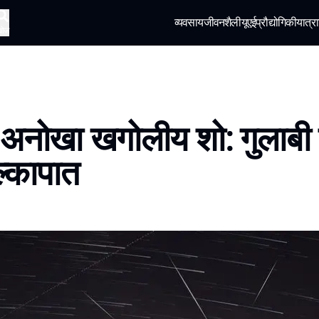
व्यवसाय
जीवनशैली
यूएई
प्रौद्योगिकी
यात्रा
खोज
ें अनोखा खगोलीय शो: गुलाबी 
्कापात