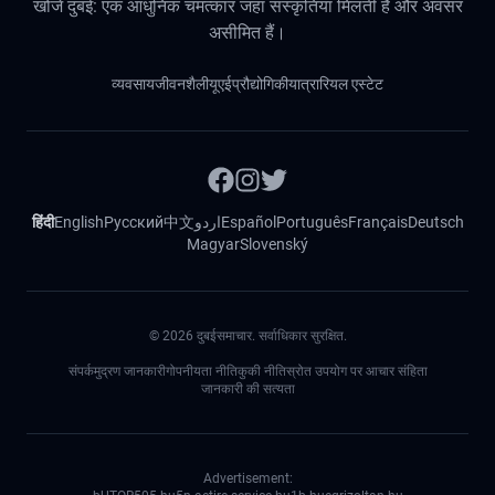
खोजें दुबई: एक आधुनिक चमत्कार जहां संस्कृतियां मिलती हैं और अवसर
असीमित हैं।
व्यवसाय
जीवनशैली
यूएई
प्रौद्योगिकी
यात्रा
रियल एस्टेट
हिंदी
English
Русский
中文
اردو
Español
Português
Français
Deutsch
Magyar
Slovenský
©
2026
दुबईसमाचार. सर्वाधिकार सुरक्षित.
संपर्क
मुद्रण जानकारी
गोपनीयता नीति
कुकी नीति
स्रोत उपयोग पर आचार संहिता
जानकारी की सत्यता
Advertisement: