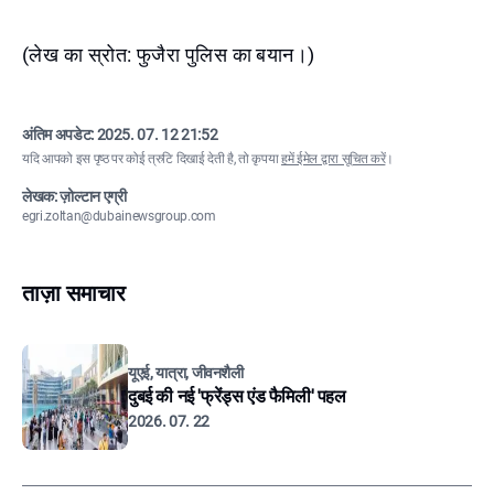
(लेख का स्रोत: फुजैरा पुलिस का बयान।)
अंतिम अपडेट:
2025. 07. 12 21:52
यदि आपको इस पृष्ठ पर कोई त्रुटि दिखाई देती है, तो कृपया
हमें ईमेल द्वारा सूचित करें
।
लेखक: ज़ोल्टान एग्री
egri.zoltan@dubainewsgroup.com
ताज़ा समाचार
यूएई, यात्रा, जीवनशैली
दुबई की नई 'फ्रेंड्स एंड फैमिली' पहल
2026. 07. 22