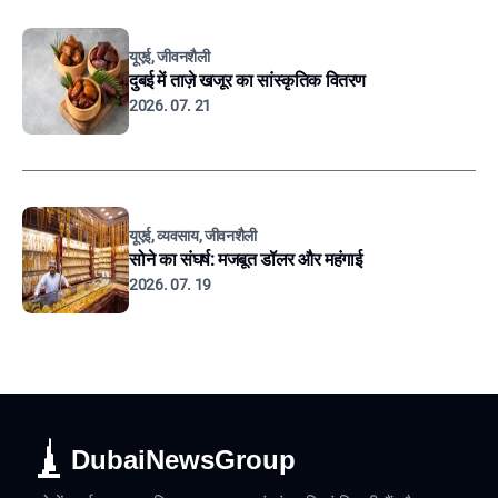
यूएई, जीवनशैली
दुबई में ताज़े खजूर का सांस्कृतिक वितरण
2026. 07. 21
यूएई, व्यवसाय, जीवनशैली
सोने का संघर्ष: मजबूत डॉलर और महंगाई
2026. 07. 19
DubaiNewsGroup