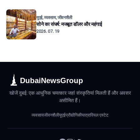
यूएई, व्यवसाय, जीवनशैली
सोने का संघर्ष: मजबूत डॉलर और महंगाई
2026. 07. 19
DubaiNewsGroup
खोजें दुबई: एक आधुनिक चमत्कार जहां संस्कृतियां मिलती हैं और अवसर
असीमित हैं।
व्यवसाय
जीवनशैली
यूएई
प्रौद्योगिकी
यात्रा
रियल एस्टेट