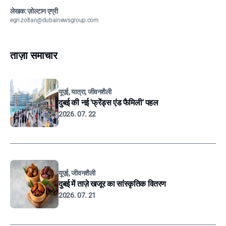
लेखक: ज़ोल्टान एग्री
egri.zoltan@dubainewsgroup.com
ताज़ा समाचार
यूएई, यात्रा, जीवनशैली
दुबई की नई 'फ्रेंड्स एंड फैमिली' पहल
2026. 07. 22
यूएई, जीवनशैली
दुबई में ताज़े खजूर का सांस्कृतिक वितरण
2026. 07. 21