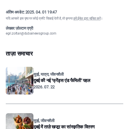
अंतिम अपडेट:
2025. 04. 01 19:47
यदि आपको इस पृष्ठ पर कोई त्रुटि दिखाई देती है, तो कृपया
हमें ईमेल द्वारा सूचित करें
।
लेखक: ज़ोल्टान एग्री
egri.zoltan@dubainewsgroup.com
ताज़ा समाचार
यूएई, यात्रा, जीवनशैली
दुबई की नई 'फ्रेंड्स एंड फैमिली' पहल
2026. 07. 22
यूएई, जीवनशैली
दुबई में ताज़े खजूर का सांस्कृतिक वितरण