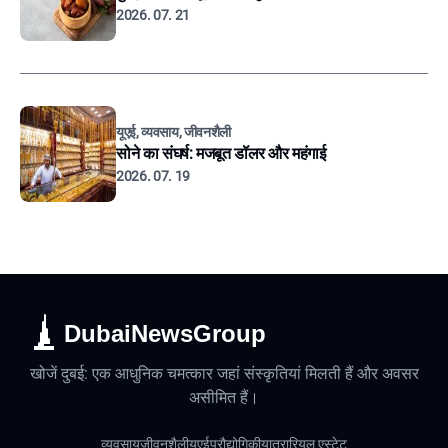
2026. 07. 21
यूएई, व्यवसाय, जीवनशैली
सोने का संघर्ष: मजबूत डॉलर और महंगाई
2026. 07. 19
DubaiNewsGroup
खोजें दुबई: एक आधुनिक चमत्कार जहां संस्कृतियां मिलती हैं और अवसर
असीमित हैं।
व्यवसाय
जीवनशैली
यूएई
प्रौद्योगिकी
यात्रा
रियल एस्टेट