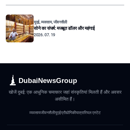
यूएई, व्यवसाय, जीवनशैली
सोने का संघर्ष: मजबूत डॉलर और महंगाई
2026. 07. 19
DubaiNewsGroup
खोजें दुबई: एक आधुनिक चमत्कार जहां संस्कृतियां मिलती हैं और अवसर
असीमित हैं।
व्यवसाय
जीवनशैली
यूएई
प्रौद्योगिकी
यात्रा
रियल एस्टेट