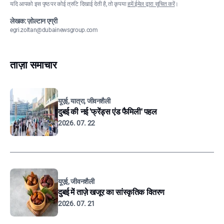
यदि आपको इस पृष्ठ पर कोई त्रुटि दिखाई देती है, तो कृपया
हमें ईमेल द्वारा सूचित करें
।
लेखक: ज़ोल्टान एग्री
egri.zoltan@dubainewsgroup.com
ताज़ा समाचार
यूएई, यात्रा, जीवनशैली
दुबई की नई 'फ्रेंड्स एंड फैमिली' पहल
2026. 07. 22
यूएई, जीवनशैली
दुबई में ताज़े खजूर का सांस्कृतिक वितरण
2026. 07. 21