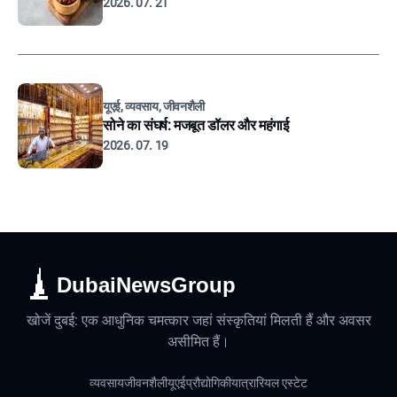
2026. 07. 21
यूएई, व्यवसाय, जीवनशैली
सोने का संघर्ष: मजबूत डॉलर और महंगाई
2026. 07. 19
DubaiNewsGroup
खोजें दुबई: एक आधुनिक चमत्कार जहां संस्कृतियां मिलती हैं और अवसर
असीमित हैं।
व्यवसाय
जीवनशैली
यूएई
प्रौद्योगिकी
यात्रा
रियल एस्टेट