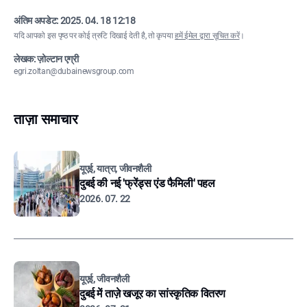
अंतिम अपडेट:
2025. 04. 18 12:18
यदि आपको इस पृष्ठ पर कोई त्रुटि दिखाई देती है, तो कृपया
हमें ईमेल द्वारा सूचित करें
।
लेखक: ज़ोल्टान एग्री
egri.zoltan@dubainewsgroup.com
ताज़ा समाचार
यूएई, यात्रा, जीवनशैली
दुबई की नई 'फ्रेंड्स एंड फैमिली' पहल
2026. 07. 22
यूएई, जीवनशैली
दुबई में ताज़े खजूर का सांस्कृतिक वितरण