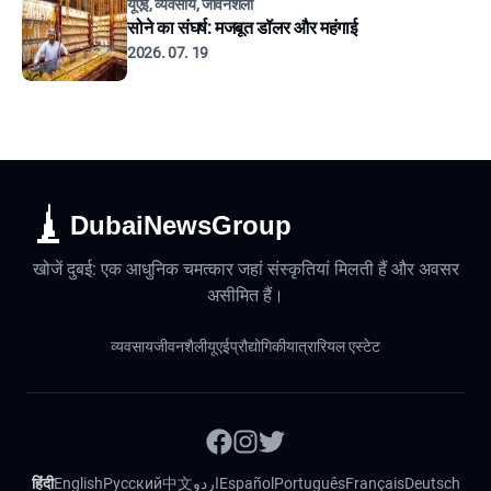
यूएई, व्यवसाय, जीवनशैली
सोने का संघर्ष: मजबूत डॉलर और महंगाई
2026. 07. 19
DubaiNewsGroup
खोजें दुबई: एक आधुनिक चमत्कार जहां संस्कृतियां मिलती हैं और अवसर
असीमित हैं।
व्यवसाय
जीवनशैली
यूएई
प्रौद्योगिकी
यात्रा
रियल एस्टेट
हिंदी
English
Русский
中文
اردو
Español
Português
Français
Deutsch