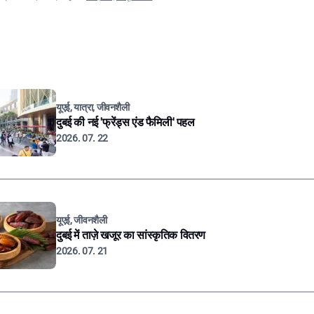
यूएई, यात्रा, जीवनशैली
दुबई की नई 'फ्रेंड्स एंड फैमिली' पहल
2026. 07. 22
यूएई, जीवनशैली
दुबई में ताज़े खजूर का सांस्कृतिक वितरण
2026. 07. 21