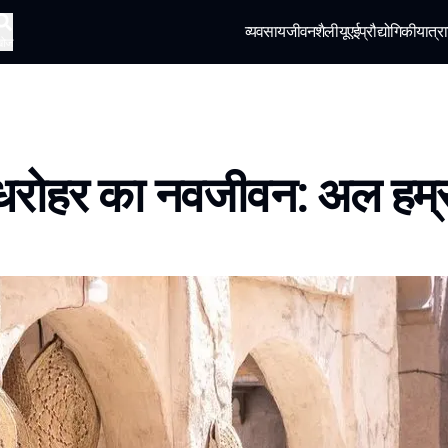
व्यवसाय
जीवनशैली
यूएई
प्रौद्योगिकी
यात्रा
खोज
 धरोहर का नवजीवन: अल हम्