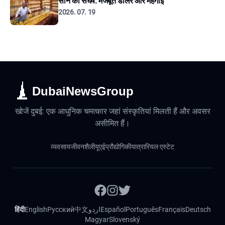
सोने का संघर्ष: मजबूत डॉलर और महंगाई
2026. 07. 19
DubaiNewsGroup
खोजें दुबई: एक आधुनिक चमत्कार जहां संस्कृतियां मिलती हैं और अवसर
असीमित हैं।
व्यवसाय
जीवनशैली
यूएई
प्रौद्योगिकी
यात्रा
रियल एस्टेट
हिंदी
English
Русский
中文
اردو
Español
Português
Français
Deutsch
Magyar
Slovenský