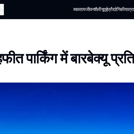
व्यवसाय
जीवनशैली
यूएई
प्रौद्योगिकी
यात्रा
खोज
त पार्किंग में बारबेक्यू प्रत