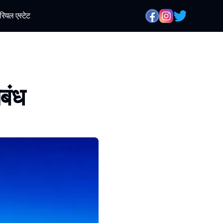
रियल एस्टेट
िबंध