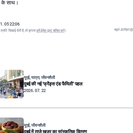
ं के साथ।
1. 05 22:06
egri.zolta
्रुटि दिखाई देती है, तो कृपया
हमें ईमेल द्वारा सूचित करें
।
यूएई, यात्रा, जीवनशैली
दुबई की नई 'फ्रेंड्स एंड फैमिली' पहल
2026. 07. 22
यूएई, जीवनशैली
दुबई में ताज़े खजूर का सांस्कृतिक वितरण