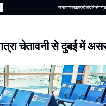
व्यवसाय
जीवनशैली
यूएई
प्रौद्योगिकी
यात्रा
खोज
ात्रा चेतावनी से दुबई में अस