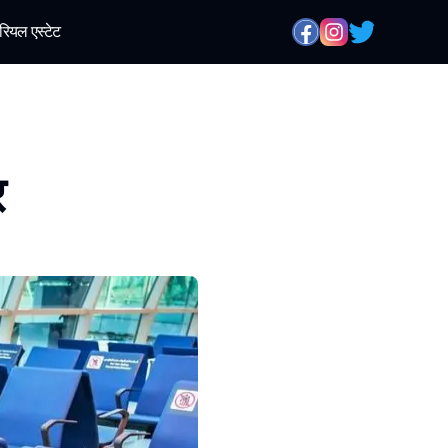
रियल एस्टेट
र