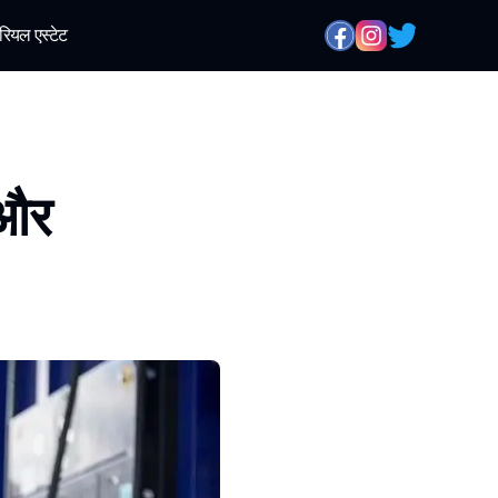
रियल एस्टेट
 और