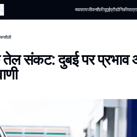
व्यवसाय
जीवनशैली
यूएई
प्रौद्योगिकी
यात्रा
खोज
जीवनशैली
क तेल संकट: दुबई पर प्रभाव
वाणी