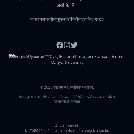
असीमित हैं।
व्यवसाय
जीवनशैली
यूएई
प्रौद्योगिकी
यात्रा
रियल एस्टेट
हिंदी
English
Русский
中文
اردو
Español
Português
Français
Deutsch
Magyar
Slovenský
©
2026
दुबईसमाचार. सर्वाधिकार सुरक्षित.
संपर्क
मुद्रण जानकारी
गोपनीयता नीति
कुकी नीति
स्रोत उपयोग पर आचार संहिता
जानकारी की सत्यता
Advertisement:
bUTOR5
05.hu
5n.ae
tire-service.hu
1b.hu
egrizoltan.hu