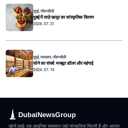
यूएई, जीवनशैली
दुबई में ताज़े खजूर का सांस्कृतिक वितरण
2026. 07. 21
यूएई, व्यवसाय, जीवनशैली
सोने का संघर्ष: मजबूत डॉलर और महंगाई
2026. 07. 19
DubaiNewsGroup
खोजें दुबई: एक आधुनिक चमत्कार जहां संस्कृतियां मिलती हैं और अवसर