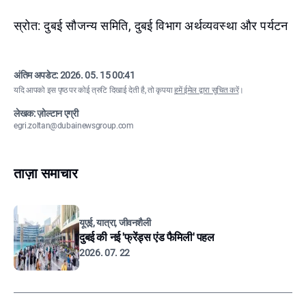
स्रोत: दुबई सौजन्य समिति, दुबई विभाग अर्थव्यवस्था और पर्यटन
अंतिम अपडेट:
2026. 05. 15 00:41
यदि आपको इस पृष्ठ पर कोई त्रुटि दिखाई देती है, तो कृपया
हमें ईमेल द्वारा सूचित करें
।
लेखक: ज़ोल्टान एग्री
egri.zoltan@dubainewsgroup.com
ताज़ा समाचार
यूएई, यात्रा, जीवनशैली
दुबई की नई 'फ्रेंड्स एंड फैमिली' पहल
2026. 07. 22