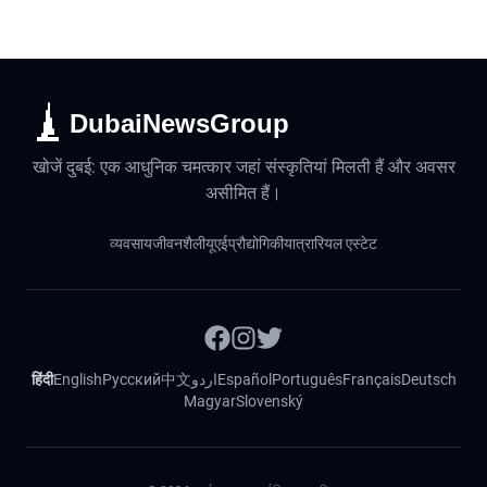
DubaiNewsGroup
खोजें दुबई: एक आधुनिक चमत्कार जहां संस्कृतियां मिलती हैं और अवसर
असीमित हैं।
व्यवसाय
जीवनशैली
यूएई
प्रौद्योगिकी
यात्रा
रियल एस्टेट
हिंदी
English
Русский
中文
اردو
Español
Português
Français
Deutsch
Magyar
Slovenský