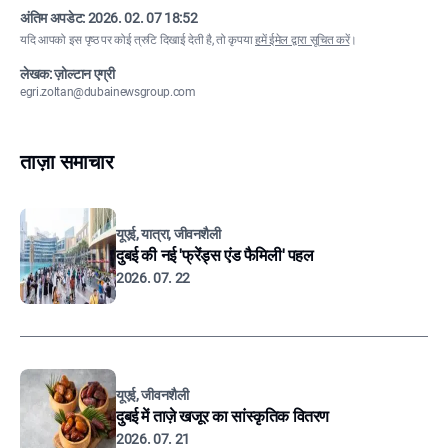
अंतिम अपडेट:
2026. 02. 07 18:52
यदि आपको इस पृष्ठ पर कोई त्रुटि दिखाई देती है, तो कृपया
हमें ईमेल द्वारा सूचित करें
।
लेखक: ज़ोल्टान एग्री
egri.zoltan@dubainewsgroup.com
ताज़ा समाचार
यूएई, यात्रा, जीवनशैली
दुबई की नई 'फ्रेंड्स एंड फैमिली' पहल
2026. 07. 22
यूएई, जीवनशैली
दुबई में ताज़े खजूर का सांस्कृतिक वितरण
2026. 07. 21