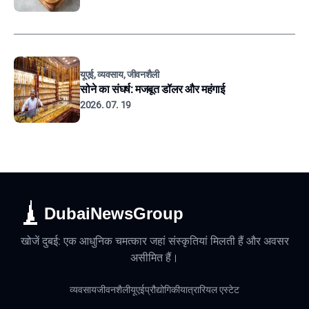
यूएई, व्यवसाय, जीवनशैली
सोने का संघर्ष: मजबूत डॉलर और महंगाई
2026. 07. 19
DubaiNewsGroup
खोजें दुबई: एक आधुनिक चमत्कार जहां संस्कृतियां मिलती हैं और अवसर
असीमित हैं।
व्यवसाय
जीवनशैली
यूएई
प्रौद्योगिकी
यात्रा
रियल एस्टेट