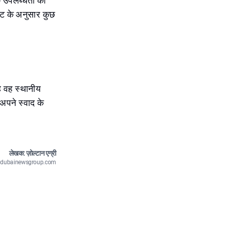
ि उपलब्धता की
जट के अनुसार कुछ
े वह स्थानीय
 अपने स्वाद के
लेखक: ज़ोल्टान एग्री
n@dubainewsgroup.com