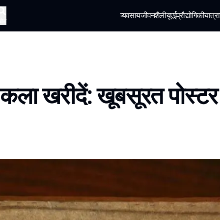
व्यवसाय
जीवनशैली
यूएई
प्रौद्योगिकी
यात्रा
खोज
ें कला खरीदें: खूबसूरत पोस्