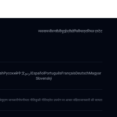
व्यवसाय
जीवनशैली
यूएई
प्रौद्योगिकी
यात्रा
रियल एस्टेट
ish
Русский
中文
اردو
Español
Português
Français
Deutsch
Magyar
Slovenský
्क
मुद्रण जानकारी
गोपनीयता नीति
कुकी नीति
स्रोत उपयोग पर आचार संहिता
जानकारी की सत्यता