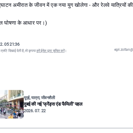
ाटन अमीरात के जीवन में एक नया युग खोलेगा - और रेलवे यात्रियों की द
रेल घोषणा के आधार पर।)
2. 05 21:36
egri.zolta
्रुटि दिखाई देती है, तो कृपया
हमें ईमेल द्वारा सूचित करें
।
यूएई, यात्रा, जीवनशैली
दुबई की नई 'फ्रेंड्स एंड फैमिली' पहल
2026. 07. 22