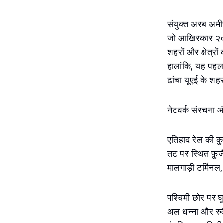
संयुक्त अरब अमीर
जो आखिरकार २०२६ 
शहरों और क्षेत्
हालांकि, यह पहल 
ढांचा यूएई के श
नेटवर्क संरचना 
एतिहाद रेल की कु
तट पर स्थित फ़ुजै
मालगाड़ी टर्मि
पश्चिमी छोर पर घ
अल धन्ना और रुवैस