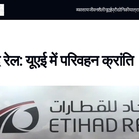
व्यवसाय
जीवनशैली
यूएई
प्रौद्योगिकी
यात्रा
खोज
रेल: यूएई में परिवहन क्रांति