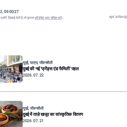
2. 09 00:27
egri.zolta
्रुटि दिखाई देती है, तो कृपया
हमें ईमेल द्वारा सूचित करें
।
यूएई, यात्रा, जीवनशैली
दुबई की नई 'फ्रेंड्स एंड फैमिली' पहल
2026. 07. 22
यूएई, जीवनशैली
दुबई में ताज़े खजूर का सांस्कृतिक वितरण
2026. 07. 21