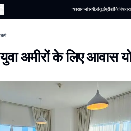
व्यवसाय
जीवनशैली
यूएई
प्रौद्योगिकी
यात्रा
खोज
नशैली
ें युवा अमीरों के लिए आवास 