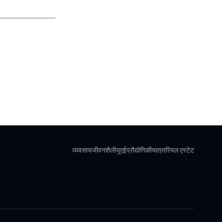
व्यवसाय
जीवनशैली
यूएई
प्रौद्योगिकी
यात्रा
रियल एस्टेट