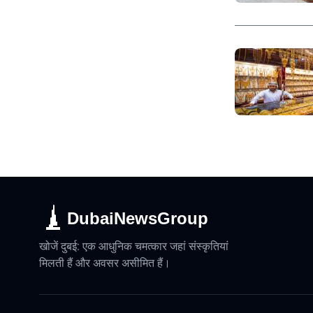
DubaiNewsGroup
खोजें दुबई: एक आधुनिक चमत्कार जहां संस्कृतियां
मिलती हैं और अवसर असीमित हैं।