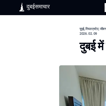
दुबईसमाचार
यूएई, रियल एस्टेट, जीव
2026. 02. 09
दुबई म