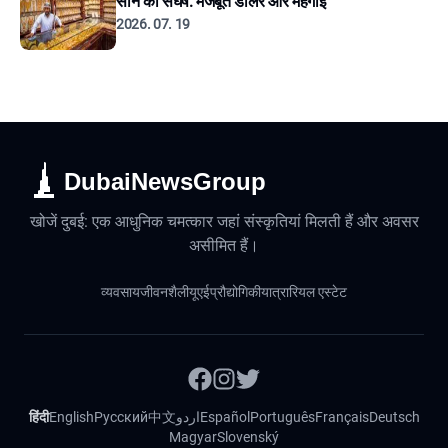
सोने का संघर्ष: मजबूत डॉलर और महंगाई
2026. 07. 19
DubaiNewsGroup
खोजें दुबई: एक आधुनिक चमत्कार जहां संस्कृतियां मिलती हैं और अवसर
असीमित हैं।
व्यवसाय
जीवनशैली
यूएई
प्रौद्योगिकी
यात्रा
रियल एस्टेट
हिंदी
English
Русский
中文
اردو
Español
Português
Français
Deutsch
Magyar
Slovenský