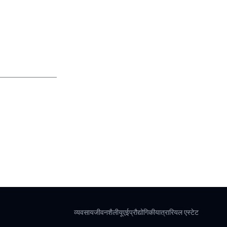
व्यवसाय
जीवनशैली
यूएई
प्रौद्योगिकी
यात्रा
रियल एस्टेट