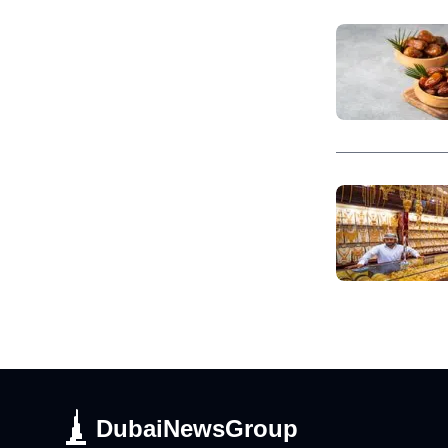
DubaiNewsGroup