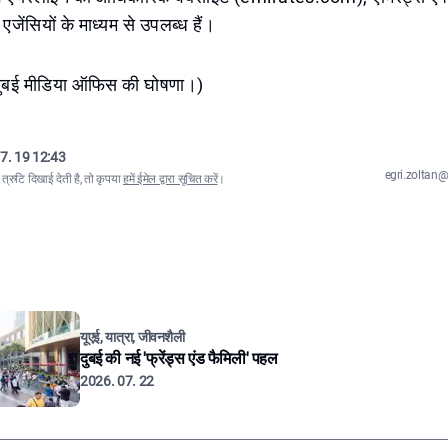
ा एजेंसियों के माध्यम से उपलब्ध हैं।
 दुबई मीडिया ऑफिस की घोषणा।)
7. 19 12:43
egri.zolta
्रुटि दिखाई देती है, तो कृपया
हमें ईमेल द्वारा सूचित करें
।
यूएई, यात्रा, जीवनशैली
दुबई की नई 'फ्रेंड्स एंड फैमिली' पहल
2026. 07. 22