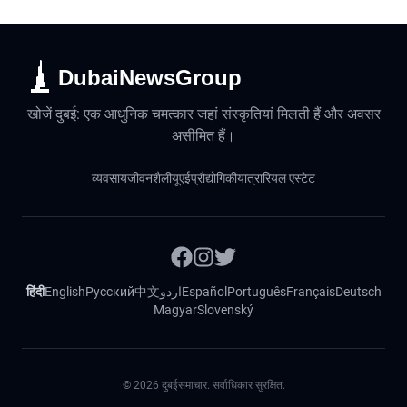
DubaiNewsGroup
खोजें दुबई: एक आधुनिक चमत्कार जहां संस्कृतियां मिलती हैं और अवसर
असीमित हैं।
व्यवसाय
जीवनशैली
यूएई
प्रौद्योगिकी
यात्रा
रियल एस्टेट
हिंदी
English
Русский
中文
اردو
Español
Português
Français
Deutsch
Magyar
Slovenský
©
2026
दुबईसमाचार. सर्वाधिकार सुरक्षित.