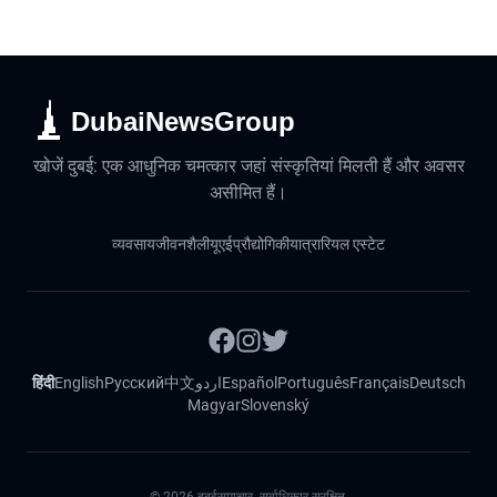
DubaiNewsGroup
खोजें दुबई: एक आधुनिक चमत्कार जहां संस्कृतियां मिलती हैं और अवसर
असीमित हैं।
व्यवसाय
जीवनशैली
यूएई
प्रौद्योगिकी
यात्रा
रियल एस्टेट
हिंदी
English
Русский
中文
اردو
Español
Português
Français
Deutsch
Magyar
Slovenský