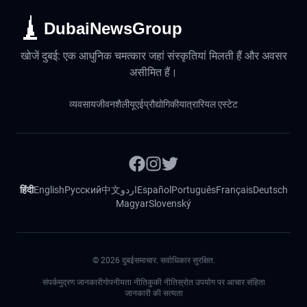
DubaiNewsGroup
खोजें दुबई: एक आधुनिक चमत्कार जहां संस्कृतियां मिलती हैं और अवसर
असीमित हैं।
व्यवसाय
जीवनशैली
यूएई
प्रौद्योगिकी
यात्रा
रियल एस्टेट
हिंदी
English
Русский
中文
اردو
Español
Português
Français
Deutsch
Magyar
Slovenský
©
2026
दुबईसमाचार. सर्वाधिकार सुरक्षित.
संपर्क
मुद्रण जानकारी
गोपनीयता नीति
कुकी नीति
स्रोत उपयोग पर आचार संहिता
जानकारी की सत्यता