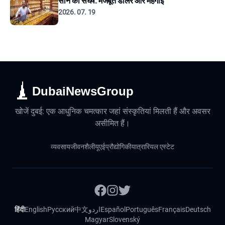
सोने का संघर्ष: मजबूत डॉलर और महंगाई
2026. 07. 19
DubaiNewsGroup
खोजें दुबई: एक आधुनिक चमत्कार जहां संस्कृतियां मिलती हैं और अवसर
असीमित हैं।
व्यवसाय
जीवनशैली
यूएई
प्रौद्योगिकी
यात्रा
रियल एस्टेट
हिंदी
English
Русский
中文
اردو
Español
Português
Français
Deutsch
Magyar
Slovenský