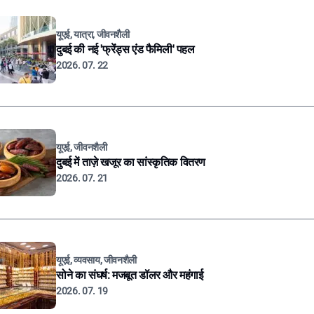
यूएई, यात्रा, जीवनशैली
दुबई की नई 'फ्रेंड्स एंड फैमिली' पहल
2026. 07. 22
यूएई, जीवनशैली
दुबई में ताज़े खजूर का सांस्कृतिक वितरण
2026. 07. 21
यूएई, व्यवसाय, जीवनशैली
सोने का संघर्ष: मजबूत डॉलर और महंगाई
2026. 07. 19