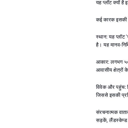
यह प्लॉट क्यों है
कई कारक इसकी मूल्
स्थान: यह प्लॉट '
है। यह मानव-निर्म
आकार: लगभग ५०,
आवासीय क्षेत्रो
विवेक और पहुंच: व
जिससे इसकी प्रत
संरचनात्मक वाताव
सड़कें, लैंडस्केप