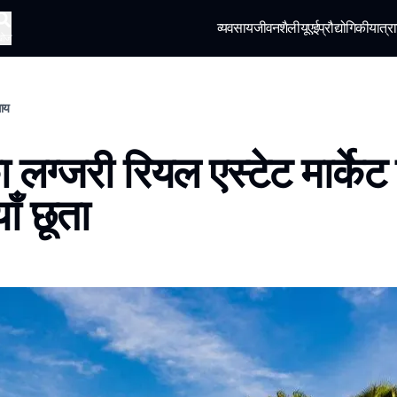
व्यवसाय
जीवनशैली
यूएई
प्रौद्योगिकी
यात्रा
खोज
साय
ा लग्जरी रियल एस्टेट मार्केट
ाँ छूता