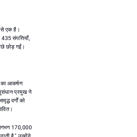
ं से एक है।
न 435 संपत्तियाँ,
छे छोड़ गईं।
ई का आकर्षण
नुसंधान प्रमुख ने
द्ध वर्गों को
रभावित।
ें लगभग 170,000
ती है," उन्होंने