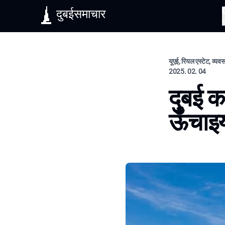
दुबईसमाचार
यूएई, रियल एस्टेट, व्यव
2025. 02. 04
दुबई क
ऊँचाइय