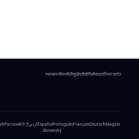
व्यवसाय
जीवनशैली
यूएई
प्रौद्योगिकी
यात्रा
रियल एस्टेट
ish
Русский
中文
اردو
Español
Português
Français
Deutsch
Magyar
Slovenský