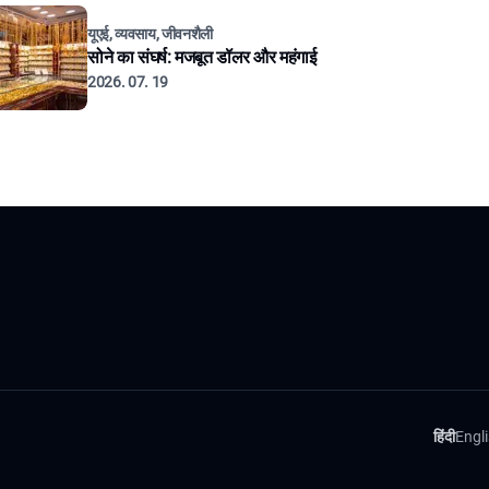
यूएई, व्यवसाय, जीवनशैली
सोने का संघर्ष: मजबूत डॉलर और महंगाई
2026. 07. 19
हिंदी
Engl