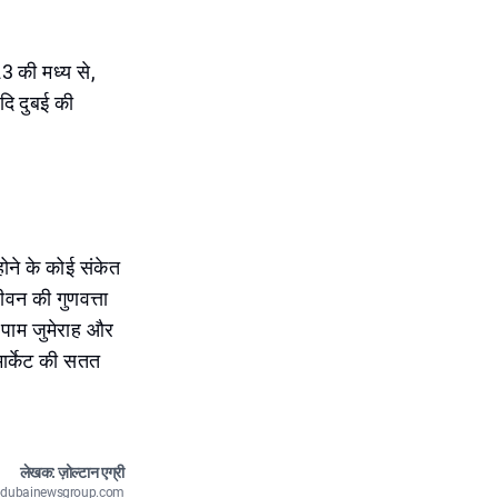
23 की मध्य से,
यदि दुबई की
होने के कोई संकेत
ीवन की गुणवत्ता
। पाम जुमेराह और
मार्केट की सतत
लेखक: ज़ोल्टान एग्री
n@dubainewsgroup.com