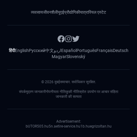
व्यवसाय
जीवनशैली
यूएई
प्रौद्योगिकी
यात्रा
रियल एस्टेट
हिंदी
English
Русский
中文
اردو
Español
Português
Français
Deutsch
Magyar
Slovenský
©
2026
दुबईसमाचार. सर्वाधिकार सुरक्षित.
संपर्क
मुद्रण जानकारी
गोपनीयता नीति
कुकी नीति
स्रोत उपयोग पर आचार संहिता
जानकारी की सत्यता
Advertisement:
bUTOR5
05.hu
5n.ae
tire-service.hu
1b.hu
egrizoltan.hu