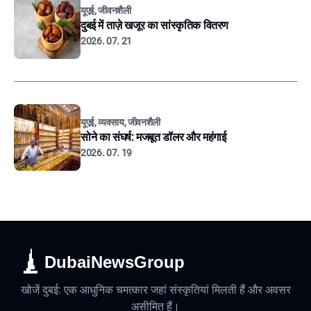
यूएई, जीवनशैली
दुबई में ताज़े खजूर का सांस्कृतिक वितरण
2026. 07. 21
यूएई, व्यवसाय, जीवनशैली
सोने का संघर्ष: मजबूत डॉलर और महंगाई
2026. 07. 19
DubaiNewsGroup
खोजें दुबई: एक आधुनिक चमत्कार जहां संस्कृतियां मिलती हैं और अवसर
असीमित हैं।