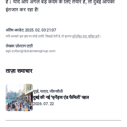
हैं। यदि आप अगले बड़े कदम के लिए तैयार हैं, तो दुबई आपका
इंतजार कर रहा है!
अंतिम अपडेट:
2025. 02. 03 21:07
यदि आपको इस पृष्ठ पर कोई त्रुटि दिखाई देती है, तो कृपया
हमें ईमेल द्वारा सूचित करें
।
लेखक: ज़ोल्टान एग्री
egri.zoltan@dubainewsgroup.com
ताज़ा समाचार
यूएई, यात्रा, जीवनशैली
दुबई की नई 'फ्रेंड्स एंड फैमिली' पहल
2026. 07. 22