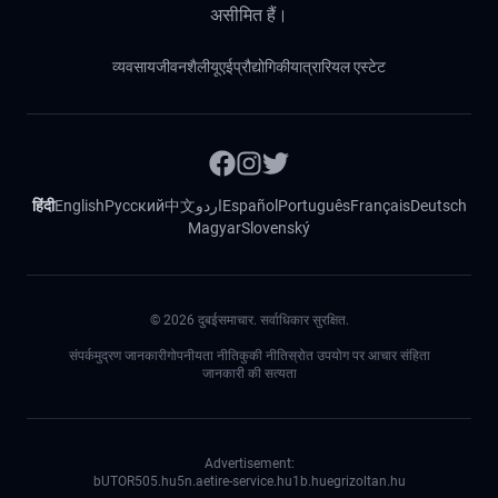
असीमित हैं।
व्यवसाय
जीवनशैली
यूएई
प्रौद्योगिकी
यात्रा
रियल एस्टेट
हिंदी
English
Русский
中文
اردو
Español
Português
Français
Deutsch
Magyar
Slovenský
©
2026
दुबईसमाचार. सर्वाधिकार सुरक्षित.
संपर्क
मुद्रण जानकारी
गोपनीयता नीति
कुकी नीति
स्रोत उपयोग पर आचार संहिता
जानकारी की सत्यता
Advertisement:
bUTOR5
05.hu
5n.ae
tire-service.hu
1b.hu
egrizoltan.hu