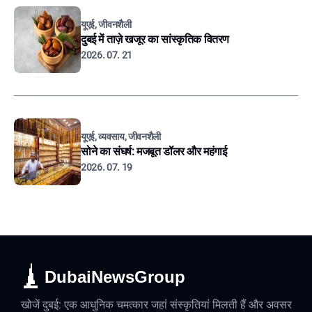
यूएई, जीवनशैली
दुबई में ताज़े खजूर का सांस्कृतिक वितरण
2026. 07. 21
यूएई, व्यवसाय, जीवनशैली
सोने का संघर्ष: मजबूत डॉलर और महंगाई
2026. 07. 19
DubaiNewsGroup
खोजें दुबई: एक आधुनिक चमत्कार जहां संस्कृतियां मिलती हैं और अवसर